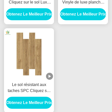
Cliquez sur le sol Luxe
Vinyle de luxe plancher
Vinyle rigide plancher
étanche SPC plancher en
Obtenez Le Meilleur Prix
6mm épais
Obtenez Le Meilleur Prix
vinyle
Le sol résistant aux
taches SPC Cliquez sur
le sol Rigid Core Luxe
Obtenez Le Meilleur Prix
planche de vinyle 7x48
pouces