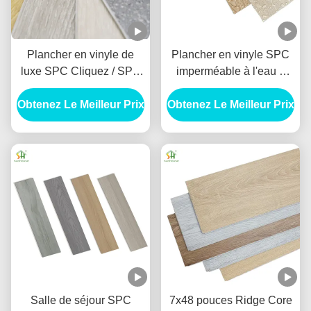
Plancher en vinyle de
Plancher en vinyle SPC
luxe SPC Cliquez / SPC
imperméable à l'eau 5
plancher en vinyle de
mm 48 pouces Résistant
Obtenez Le Meilleur Prix
luxe à noyau rigide pour
Obtenez Le Meilleur Prix
aux rayures Plancher
bureau
SPC pour salle de bain
Salle de séjour SPC
7x48 pouces Ridge Core