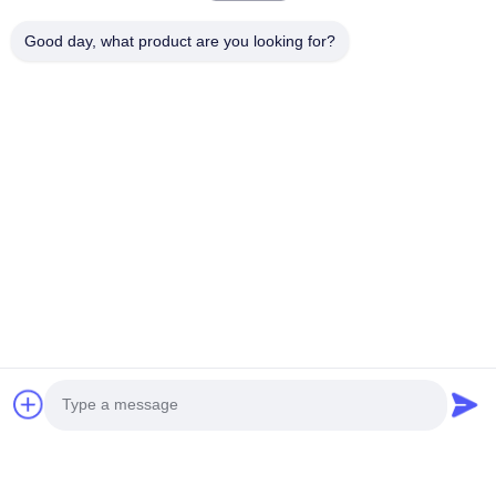
district de Nanhai, ville de Foshan
Good day, what product are you looking for?
Adresse de l'usine
Édifice international Weiye, n° 75 rue Lingnan, ville de Dali,
district de Nanhai, ville de Foshan
Télégramme
0086-13923116318
Bonne qualité de la Chine Plancher de clic de SPC Fournisseur. ©
de Copyright -2026 Foshan Huiju Decoration Material Co. Ltd. .
Tous droits réservés.
Politique en matière de protection de la vie privée
|
Plan du site