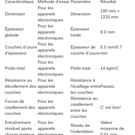
Caractéristique
Méthode d'essai
Paramètre
Résultat
Pour les
180 mm ×
Dimension
appareils
Dimension
1220 mm
électroniques
Pour les
Épaisseur
Épaisseur
appareils
8.0 mm
globale
totale
électroniques
Pour les
Couches d'usure
Épaisseur de
0.5 mm/0.7
appareils
d'épaisseur
couche d'usure
mm
électroniques
Pour les
Poids total
appareils
Poids total
14 kg/m2
électroniques
Résistance au
Pour les
Résistance à
décollement des
appareils
l'écaillage entre
Passez.
couches
électroniques
les couches
Résistance au
Forces de
Pour les
cisaillement
cisaillement des
appareils
C' est bon!
entre les
couches
électroniques
couches
Entraînement
Pour les
Valeur
Résidu de
résiduel après
appareils
moyenne de
l'indentation
charge statique
électroniques
0,01 mm