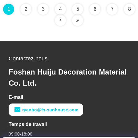
1
2
3
4
5
6
7
8
Contactez-nous
Foshan Huiju Decoration Material
Co. Ltd.
E-mail
ryanho@fs-sunhouse.com
Temps de travail
09:00-18:00