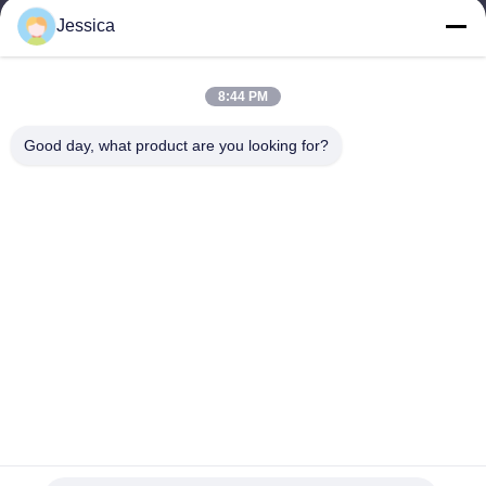
Jessica
Notre adresse
Adresse de l'entreprise
8:44 PM
Édifice international Weiye, n° 75 rue Lingnan, ville de Dali,
district de Nanhai, ville de Foshan
Good day, what product are you looking for?
Adresse de l'usine
Édifice international Weiye, n° 75 rue Lingnan, ville de Dali,
district de Nanhai, ville de Foshan
Télégramme
0086-13923116318
Bonne qualité de la Chine Panneau mural en WPC Fournisseur.
© de Copyright -2026 Foshan Huiju Decoration Material Co. Ltd. .
Tous droits réservés.