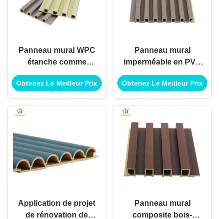
Panneau mural WPC
Panneau mural
étanche comme
imperméable en PVC
application de
WPC pour application
Obtenez Le Meilleur Prix
Obtenez Le Meilleur Prix
matériau de
d'application de mur
revêtement mural
extérieur intérieur
décoratif
Application de projet
Panneau mural
de rénovation de
composite bois-