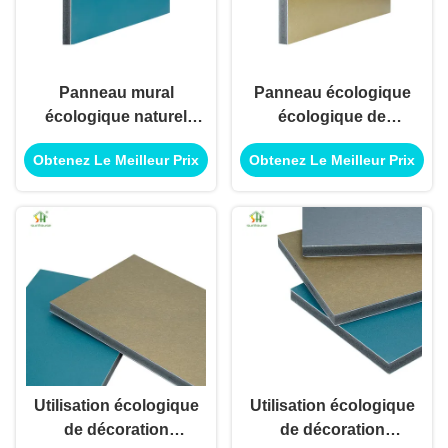
Panneau mural
Panneau écologique
écologique naturel
écologique de
écologique pour
panneau de mur pour
Obtenez Le Meilleur Prix
Obtenez Le Meilleur Prix
utilisation en
l'utilisation extérieure
décoration intérieure
intérieure de
et extérieure
décoration
Utilisation écologique
Utilisation écologique
de décoration
de décoration