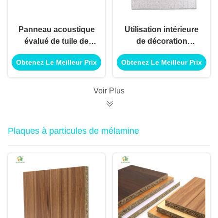
Panneau acoustique
Utilisation intérieure
évalué de tuile de
de décoration
plafond de fibre
extérieure de tuile de
Obtenez Le Meilleur Prix
Obtenez Le Meilleur Prix
minérale de feu pour
fibre minérale pour
l'usage extérieur
l'utilisation
intérieur de
d'application de
Voir Plus
décoration
construction de
bâtiments
Plaques à particules de mélamine