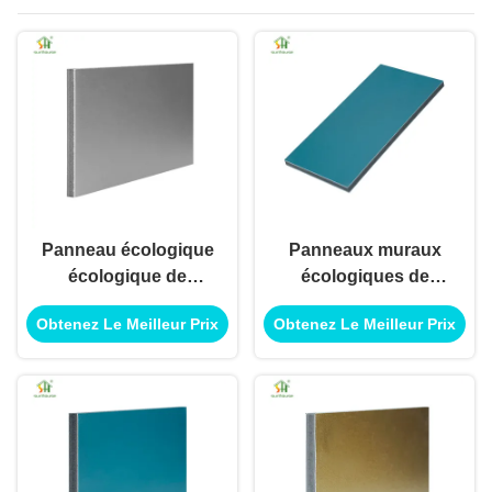
Panneau écologique
Panneaux muraux
écologique de
écologiques de
panneau de mur pour
panneau durable
Obtenez Le Meilleur Prix
Obtenez Le Meilleur Prix
l'utilisation extérieure
d'hôtel pour
intérieure de
l'utilisation de
décoration
décoration extérieure
intérieure