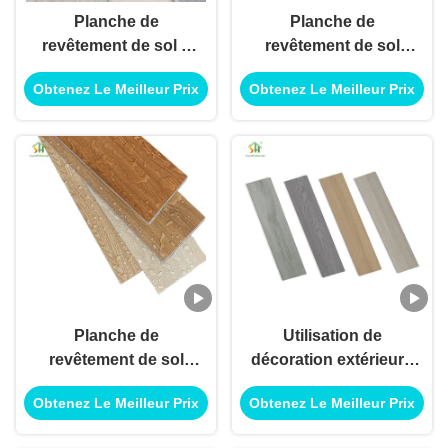
Planche de
Planche de
revêtement de sol à
revêtement de sol
noyau rigide SPC
étanche SPC Click
Obtenez Le Meilleur Prix
Obtenez Le Meilleur Prix
Click pour décoration
pour utilisation en
intérieure et
décoration intérieure
extérieure
et extérieure
Planche de
Utilisation de
revêtement de sol
décoration extérieure
étanche SPC Click
intérieure de planche
Obtenez Le Meilleur Prix
Obtenez Le Meilleur Prix
pour utilisation en
de plancher de clic de
décoration intérieure
SPC pour l'utilisation