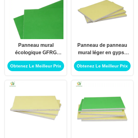
Panneau mural
Panneau de panneau
écologique GFRG
mural léger en gypse
pour utilisation en
GFRG pour utilisation
Obtenez Le Meilleur Prix
Obtenez Le Meilleur Prix
décoration intérieure
intérieure et
et extérieure
extérieure de
décoration