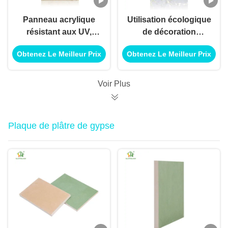
Panneau acrylique
Utilisation écologique
résistant aux UV,
de décoration
décoration intérieure
extérieure intérieure
Obtenez Le Meilleur Prix
Obtenez Le Meilleur Prix
et extérieure,
de panneau acrylique
utilisation pour
pour l'utilisation
applications de
d'application de
Voir Plus
construction de
construction de
bâtiments
bâtiments
Plaque de plâtre de gypse