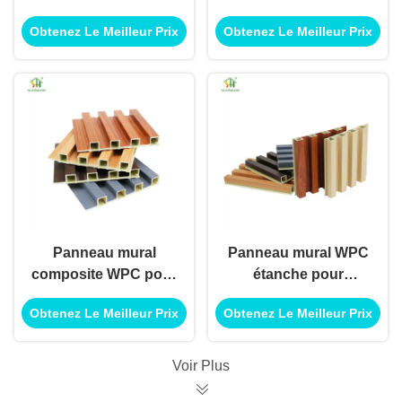
bâtiment de maison
plastique WPC pour
Obtenez Le Meilleur Prix
Obtenez Le Meilleur Prix
de panneau mural
application murale
WPC pour application
intérieure et
de décoration de
extérieure
bâtiment moderne
Panneau mural
Panneau mural WPC
composite WPC pour
étanche pour
application de
application de
Obtenez Le Meilleur Prix
Obtenez Le Meilleur Prix
système de
système de
revêtement de mur
revêtement de mur
extérieur
extérieur
Voir Plus