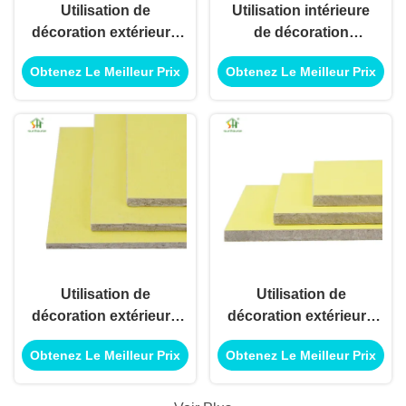
Utilisation de
Utilisation intérieure
décoration extérieure
de décoration
intérieure de panneau
extérieure de
Obtenez Le Meilleur Prix
Obtenez Le Meilleur Prix
de panneau mural
panneau de GFRG
GFRG pour
pour l'utilisation
l'utilisation
d'application de
d'application de
construction de
construction de
bâtiments
bâtiments
Utilisation de
Utilisation de
décoration extérieure
décoration extérieure
intérieure de panneau
intérieure de panneau
Obtenez Le Meilleur Prix
Obtenez Le Meilleur Prix
de mur GFRG pour
de panneau mural de
l'utilisation
gypse GFRG pour
d'application de
l'utilisation