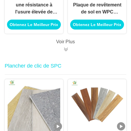
une résistance à
Plaque de revêtement
l'usure élevée de
de sol en WPC
l'unité de mesure de
résistant à l'eau et
Obtenez Le Meilleur Prix
Obtenez Le Meilleur Prix
l'équipement,
aux moisissures
Voir Plus
Plancher de clic de SPC