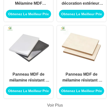
Mélamine MDF
décoration extérieure
Conseil Décoration
intérieure de panneau
Obtenez Le Meilleur Prix
Obtenez Le Meilleur Prix
extérieure intérieure
de forces de défense
Utilisation pour la
principale de
construction de
mélamine de forces
bâtiments Application
de défense principale
Utilisation
pour l'utilisation
d'application de
construction de
bâtiments
Panneau MDF de
Panneau MDF de
mélamine résistant à
mélamine résistant à
l'humidité MDF, pour
l'humidité MDF, pour
Obtenez Le Meilleur Prix
Obtenez Le Meilleur Prix
décoration intérieure
décoration intérieure
et extérieure,
et extérieure,
utilisation
utilisation
Voir Plus