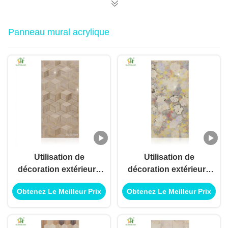
Panneau mural acrylique
Utilisation de
Utilisation de
décoration extérieure
décoration extérieure
intérieure de panneau
intérieure de panneau
Obtenez Le Meilleur Prix
Obtenez Le Meilleur Prix
de panneau de mur
de panneau de mur
acrylique pour
acrylique pour
l'utilisation
l'utilisation