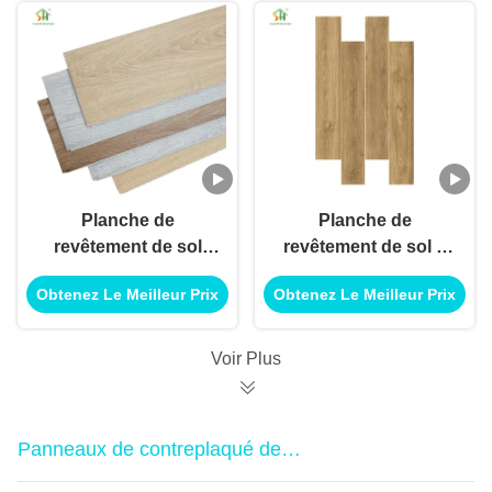
et extérieure
d'application de
construction de
bâtiments
Planche de
Planche de
revêtement de sol
revêtement de sol à
étanche SPC Click
noyau rigide SPC
Obtenez Le Meilleur Prix
Obtenez Le Meilleur Prix
pour utilisation en
Click pour décoration
décoration intérieure
intérieure et
et extérieure
extérieure
Voir Plus
Panneaux de contreplaqué de
mélamine