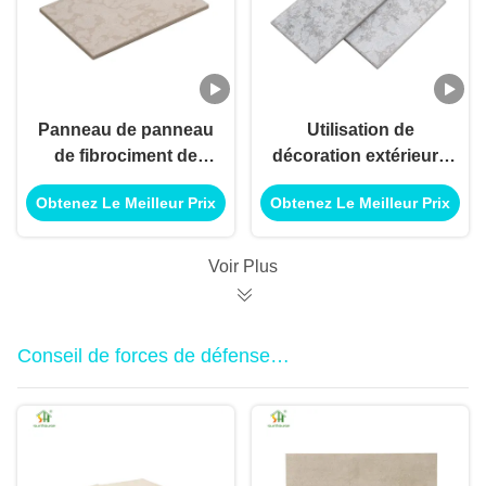
Panneau de panneau
Utilisation de
de fibrociment de
décoration extérieure
fibrociment pour
intérieure de panneau
Obtenez Le Meilleur Prix
Obtenez Le Meilleur Prix
utilisation de
de panneau de
décoration extérieure
fibrociment pour
intérieure
l'utilisation
Voir Plus
d'application de
construction de
bâtiments
Conseil de forces de défense
principale de mélamine