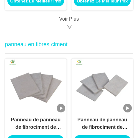
Obtenez Le Meilleur Prix
Obtenez Le Meilleur Prix
mélamine pour
de contreplaqué de
utilisation de
mélamine de
décoration extérieure
contreplaqué pour
Voir Plus
intérieure
l'utilisation
d'application de
construction de
panneau en fibres-ciment
bâtiments
Panneau de panneau
Panneau de panneau
de fibrociment de
de fibrociment de
fibrociment pour
fibrociment pour