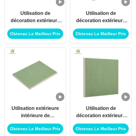
Utilisation de
Utilisation de
décoration extérieure
décoration extérieure
intérieure de panneau
intérieure de panneau
Obtenez Le Meilleur Prix
Obtenez Le Meilleur Prix
de panneau de plâtre
de gypse de
de gypse pour
séparation pour
l'utilisation
l'utilisation
d'application de
d'application de
construction de
construction de
bâtiments
bâtiments
Utilisation extérieure
Utilisation de
intérieure de
décoration extérieure
décoration de
intérieure de plaques
Obtenez Le Meilleur Prix
Obtenez Le Meilleur Prix
panneau de gypse de
de plâtre haute