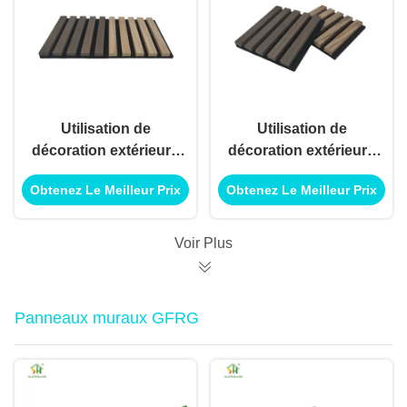
bâtiments
bâtiments
Utilisation de
Utilisation de
décoration extérieure
décoration extérieure
intérieure de panneau
intérieure de panneau
Obtenez Le Meilleur Prix
Obtenez Le Meilleur Prix
de panneau de mur
de panneau de mur
acoustique pour
acoustique pour
l'utilisation
l'utilisation
Voir Plus
d'application de
d'application de
construction de
construction de
bâtiments
bâtiments
Panneaux muraux GFRG