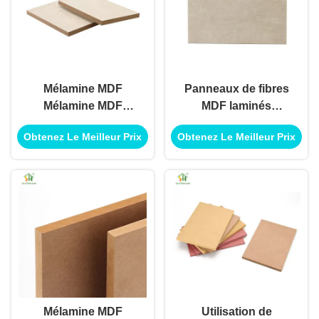
Mélamine MDF
Panneaux de fibres
Mélamine MDF
MDF laminés
Conseil Décoration
Panneau MDF
Obtenez Le Meilleur Prix
Obtenez Le Meilleur Prix
extérieure intérieure
mélamine pour
Utilisation pour la
utilisation de
construction de
décoration extérieure
bâtiments Application
intérieure
Utilisation
Mélamine MDF
Utilisation de