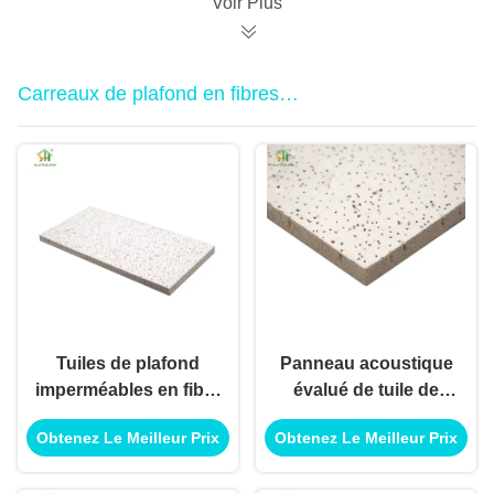
Voir Plus
construction de
d'application de
bâtiments
construction de
bâtiments
Carreaux de plafond en fibres
minérales
Tuiles de plafond
Panneau acoustique
imperméables en fibre
évalué de tuile de
minérale, pour
plafond de fibre
Obtenez Le Meilleur Prix
Obtenez Le Meilleur Prix
décoration intérieure
minérale de feu pour
et extérieure
l'usage extérieur