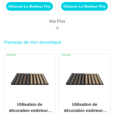
extérieure intérieure
extérieure intérieure
Obtenez Le Meilleur Prix
Obtenez Le Meilleur Prix
de panneau de
de panneau vert pour
panneau mural pour
l'utilisation
l'utilisation
d'application de
Voir Plus
d'application de
construction de
construction de
bâtiments
bâtiments
Panneau de mur acoustique
Utilisation de
Utilisation de
décoration extérieure
décoration extérieure