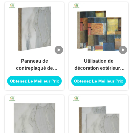
Panneau de
Utilisation de
contreplaqué de
décoration extérieure
mélamine écologique
intérieure de panneau
Obtenez Le Meilleur Prix
Obtenez Le Meilleur Prix
contreplaqué de
de contreplaqué de
mélamine pour
mélamine de
utilisation de
contreplaqué pour
décoration extérieure
l'utilisation
intérieure
d'application de
construction de
bâtiments