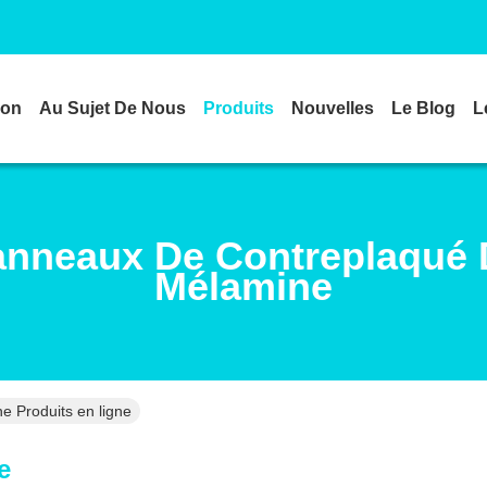
son
Au Sujet De Nous
Produits
Nouvelles
Le Blog
L
anneaux De Contreplaqué 
Mélamine
 Produits en ligne
e