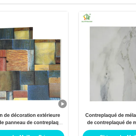
on de décoration extérieure
Contreplaqué de mél
 de panneau de contreplaqué
de contreplaqué de 
ine de contreplaqué pour
utilisation de décora