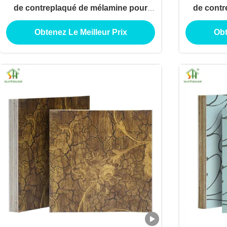
de contreplaqué de mélamine pour
de contr
utilisation de décoration extérieure
utilisati
Obtenez Le Meilleur Prix
Obt
intérieure