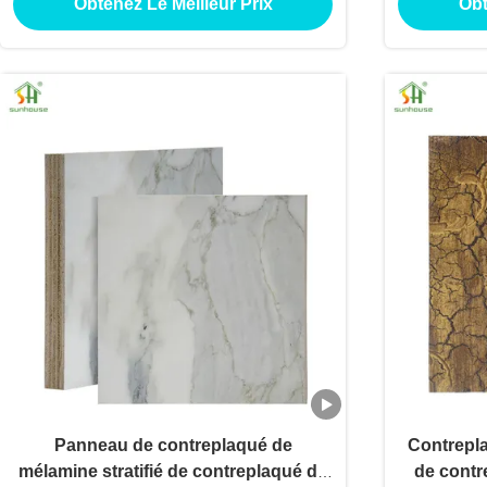
Obtenez Le Meilleur Prix
Obt
décoration extérieure intérieure
l'uti
cons
Panneau de contreplaqué de
Contrepl
mélamine stratifié de contreplaqué de
de contr