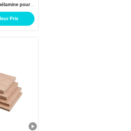
mélamine pour
tion extérieure
leur Prix
e