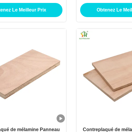
on de décoration extérieure
de mélamine de cont
enez Le Meilleur Prix
Obtenez Le Meil
intérieure
l'utilisation d'app
construction de 
aqué de mélamine Panneau
Contreplaqué de mél