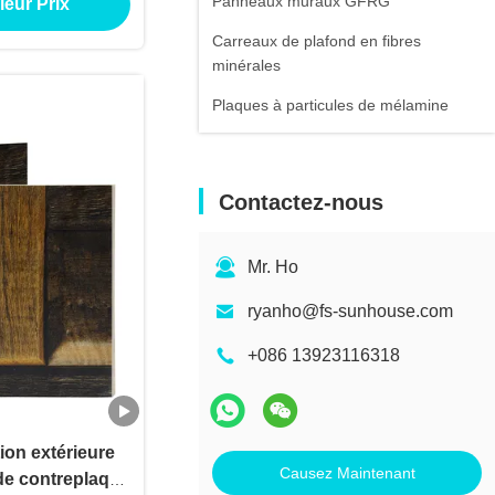
Panneaux muraux GFRG
leur Prix
e
Carreaux de plafond en fibres
minérales
Plaques à particules de mélamine
Contactez-nous
Mr. Ho
ryanho@fs-sunhouse.com
+086 13923116318
tion extérieure
Causez Maintenant
de contreplaqué