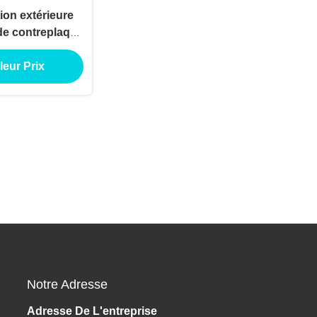
tion extérieure
de contreplaqué
replaqué pour
leur Prix
lication de
bâtiments
Notre Adresse
Adresse De L'entreprise