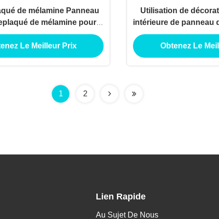
aqué de mélamine Panneau
Utilisation de décora
eplaqué de mélamine pour
intérieure de panneau 
on de décoration extérieure
de mélamine de cont
enez Le Meilleur Prix
Obtenez Le Meil
intérieure
l'utilisation d'app
construction de 
1
2
Lien Rapide
Au Sujet De Nous
.