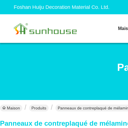
Foshan Huiju Decoration Material Co. Ltd.
Mai
P
Maison
Produits
Panneaux de contreplaqué de mélamine
Panneaux de contreplaqué de mélamin