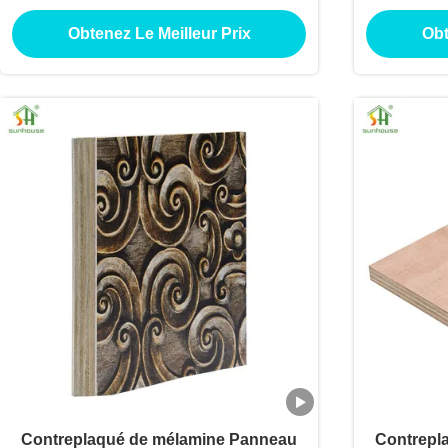
mélamine pour l'utilisation de
utilisati
Obtenez Le Meilleur Prix
Obt
décoration extérieure intérieure
Contreplaqué de mélamine Panneau
Contrepl