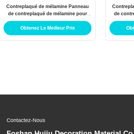
Contreplaqué de mélamine Panneau
Contrepl
de contreplaqué de mélamine pour
de contr
utilisation de décoration extérieure
utilisati
Obtenez Le Meilleur Prix
Obt
intérieure
Contactez-Nous
Foshan Huiju Decoration Material Co