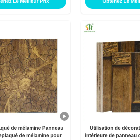
enez Le Meilleur Prix
Obtenez Le Meil
lisation d'application de
intérieur
truction de bâtiments
aqué de mélamine Panneau
Utilisation de décora
eplaqué de mélamine pour
intérieure de panneau 