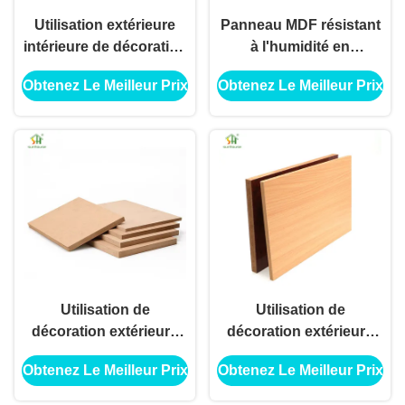
Utilisation extérieure
Panneau MDF résistant
intérieure de décoration
à l'humidité en
de panneau de forces
mélamine MDF pour
Obtenez Le Meilleur Prix
Obtenez Le Meilleur Prix
de défense principale
utilisation de décoration
de catégorie de
extérieure intérieure
meubles pour
l'utilisation d'application
de construction de
bâtiments
Utilisation de
Utilisation de
décoration extérieure
décoration extérieure
intérieure de panneau
intérieure de panneau
Obtenez Le Meilleur Prix
Obtenez Le Meilleur Prix
de forces de défense
de forces de défense
principale de mélamine
principale de mélamine