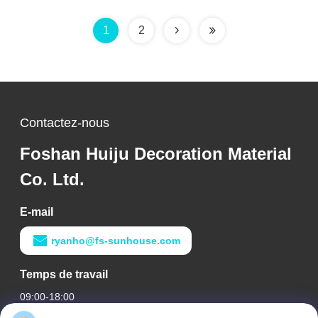
de forces de défense
de forces de défense
principale pour
principale pour
1
2
l'utilisation d'application
l'utilisation d'application
de construction de
de construction de
bâtiments
bâtiments
Contactez-nous
Foshan Huiju Decoration Material
Co. Ltd.
E-mail
ryanho@fs-sunhouse.com
Temps de travail
09:00-18:00