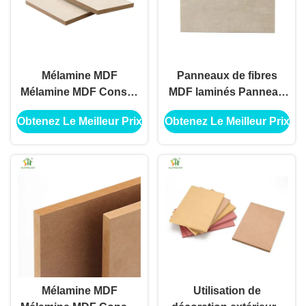
Mélamine MDF
Panneaux de fibres
Mélamine MDF Conseil
MDF laminés Panneau
Décoration extérieure
MDF mélamine pour
Obtenez Le Meilleur Prix
Obtenez Le Meilleur Prix
intérieure Utilisation
utilisation de décoration
pour la construction de
extérieure intérieure
bâtiments Application
Utilisation
Mélamine MDF
Utilisation de