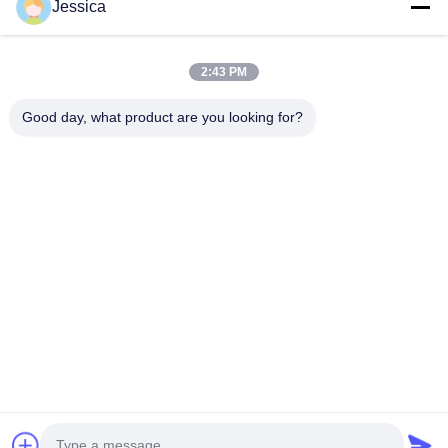
Jessica
Notre adresse
Adresse de l'entreprise
2:43 PM
Édifice international Weiye, n° 75 rue Lingnan, ville de Dali,
district de Nanhai, ville de Foshan
Good day, what product are you looking for?
Adresse de l'usine
Édifice international Weiye, n° 75 rue Lingnan, ville de Dali,
district de Nanhai, ville de Foshan
Télégramme
0086-13923116318
Bonne qualité de la Chine Panneau mural en WPC Fournisseur.
© de Copyright -2026 Foshan Huiju Decoration Material Co. Ltd. .
Tous droits réservés.
Politique en matière de protection de la vie privée
|
Plan du site