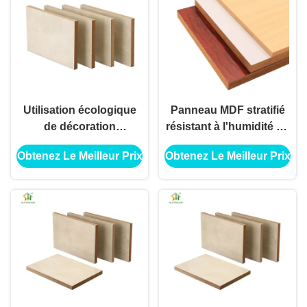
Utilisation écologique
Panneau MDF stratifié
de décoration
résistant à l'humidité en
extérieure intérieure de
mélamine MDF pour
Obtenez Le Meilleur Prix
Obtenez Le Meilleur Prix
panneau de forces de
utilisation de décoration
défense principale pour
extérieure intérieure
l'utilisation d'application
de construction de
bâtiments