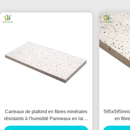
Carreaux de plafond en fibres minérales
595x595mmx
résistants à l'humidité Panneaux en laine
en fibr
de roche imperméables
acoustiques 