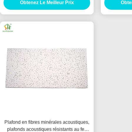
Obtenez Le Meilleur Prix
600x600mmx20mm
Obten
Plafond en fibres minérales acoustiques,
plafonds acoustiques résistants au feu