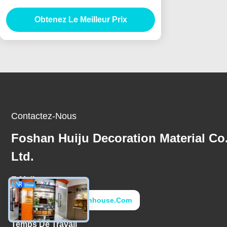
pour bureaux
Obtenez Le Meilleur Prix
Contactez-Nous
Foshan Huiju Decoration Material Co
Ltd.
E-Mail
Ryanho@fs-Sunhouse.com
Temps De Travail