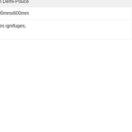
n Demi-Pouce
00mmx600mm
es ignifuges
, 