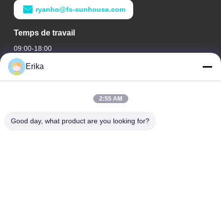
ryanho@fs-sunhouse.com
Temps de travail
09:00-18:00
Erika
Notre adresse
Adresse de l'entreprise
2:55 AM
Édifice international Weiye, n° 75 rue Lingnan, ville de Dali,
district de Nanhai, ville de Foshan
Good day, what product are you looking for?
Adresse de l'usine
Édifice international Weiye, n° 75 rue Lingnan, ville de Dali,
district de Nanhai, ville de Foshan
Télégramme
0086-13923116318