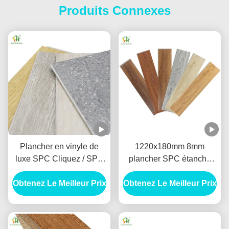
Produits Connexes
Plancher en vinyle de
1220x180mm 8mm
luxe SPC Cliquez / SPC
plancher SPC étanche
plancher en vinyle de
SPC vinyle Cliquez sur le
Obtenez Le Meilleur Prix
luxe à noyau rigide pour
Obtenez Le Meilleur Prix
sol Pour le salon
bureau
chambre à coucher