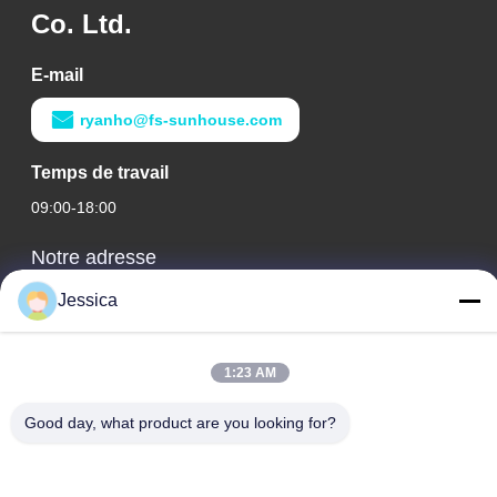
Co. Ltd.
E-mail
ryanho@fs-sunhouse.com
Temps de travail
09:00-18:00
Notre adresse
Adresse de l'entreprise
Jessica
Édifice international Weiye, n° 75 rue Lingnan, ville de Dali,
district de Nanhai, ville de Foshan
1:23 AM
Adresse de l'usine
Good day, what product are you looking for?
Édifice international Weiye, n° 75 rue Lingnan, ville de Dali,
district de Nanhai, ville de Foshan
Télégramme