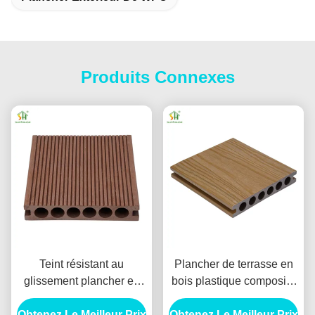
Produits Connexes
Teint résistant au
Plancher de terrasse en
glissement plancher en
bois plastique composite
WPC 18 mm pour les
WPC Eco-friendly pour
Obtenez Le Meilleur Prix
espaces intérieurs /
Obtenez Le Meilleur Prix
les conditions humides