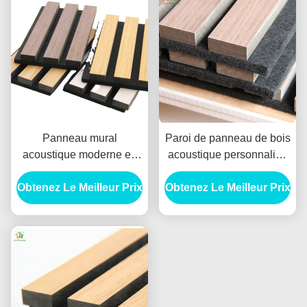
Panneau mural
Paroi de panneau de bois
acoustique moderne en
acoustique personnalisé
bois 1220x2440mm,
1220x2440 mm MDF noir
Obtenez Le Meilleur Prix
couleur personnalisée
Obtenez Le Meilleur Prix
Polyester