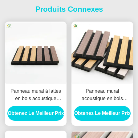
Produits Connexes
Panneau mural à lattes
Panneau mural
en bois acoustique
acoustique en bois
1220x2440mm MDF noir
personnalisé
Obtenez Le Meilleur Prix
Fibre de polyester
Obtenez Le Meilleur Prix
1220x2440mm MDF noir