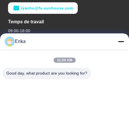
ryanho@fs-sunhouse.com
Temps de travail
09:00-18:00
Erika
Notre adresse
Adresse de l'entreprise
11:20 AM
Édifice international Weiye, n° 75 rue Lingnan, ville de Dali,
district de Nanhai, ville de Foshan
Good day, what product are you looking for?
Adresse de l'usine
Édifice international Weiye, n° 75 rue Lingnan, ville de Dali,
district de Nanhai, ville de Foshan
Télégramme
0086-13923116318