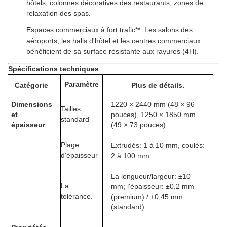
hôtels, colonnes décoratives des restaurants, zones de
relaxation des spas.
Espaces commerciaux à fort trafic**: Les salons des
aéroports, les halls d'hôtel et les centres commerciaux
bénéficient de sa surface résistante aux rayures (4H).
Spécifications techniques
Paramètre
Catégorie
Plus de détails.
Dimensions
1220 × 2440 mm (48 × 96
Tailles
et
pouces), 1250 × 1850 mm
standard
épaisseur
(49 × 73 pouces)
Plage
Extrudés: 1 à 10 mm, coulés:
d'épaisseur
2 à 100 mm
La longueur/largeur: ±10
La
mm; l'épaisseur: ±0,2 mm
tolérance.
(premium) / ±0,45 mm
(standard)