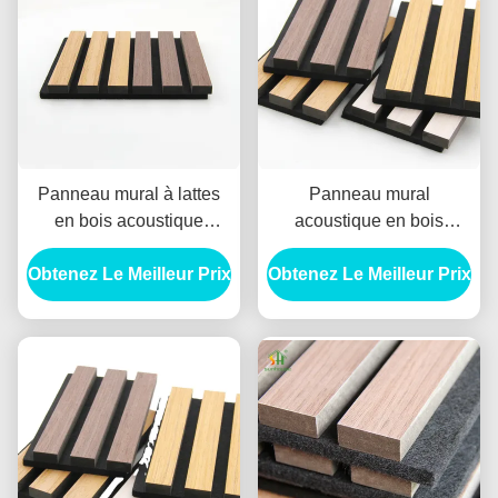
Panneau mural à lattes
Panneau mural
en bois acoustique
acoustique en bois
1220x2440mm MDF noir
personnalisé
Obtenez Le Meilleur Prix
Fibre de polyester
Obtenez Le Meilleur Prix
1220x2440mm MDF noir