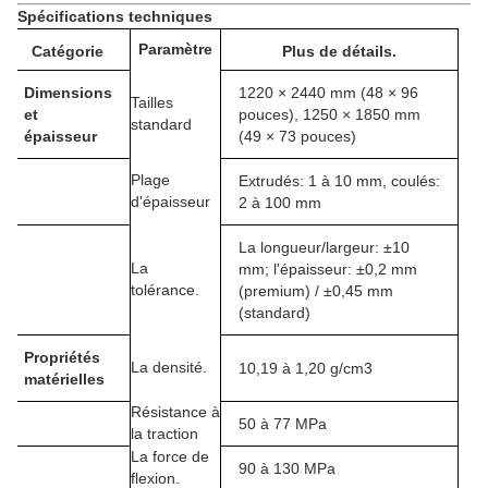
Spécifications techniques
Paramètre
Catégorie
Plus de détails.
Dimensions
1220 × 2440 mm (48 × 96
Tailles
et
pouces), 1250 × 1850 mm
standard
épaisseur
(49 × 73 pouces)
Plage
Extrudés: 1 à 10 mm, coulés:
d'épaisseur
2 à 100 mm
La longueur/largeur: ±10
La
mm; l'épaisseur: ±0,2 mm
tolérance.
(premium) / ±0,45 mm
(standard)
Propriétés
La densité.
10,19 à 1,20 g/cm3
matérielles
Résistance à
50 à 77 MPa
la traction
La force de
90 à 130 MPa
flexion.