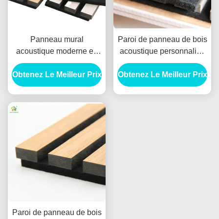
Panneau mural
Paroi de panneau de bois
acoustique moderne en
acoustique personnalisé
bois 1220x2440mm,
1220x2440 mm MDF noir
Obtenez Le Meilleur Prix
couleur personnalisée
Obtenez Le Meilleur Prix
Polyester
Paroi de panneau de bois