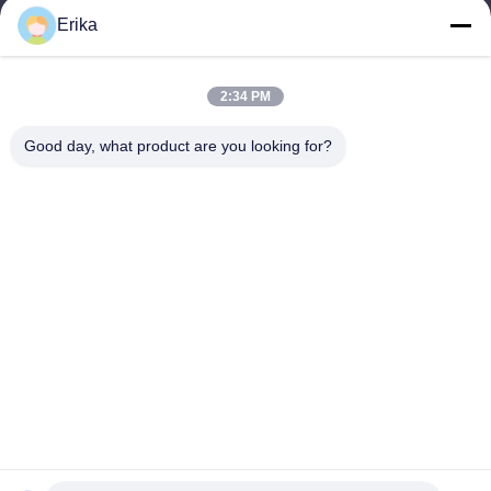
Erika
Notre adresse
Adresse de l'entreprise
2:34 PM
Édifice international Weiye, n° 75 rue Lingnan, ville de Dali,
district de Nanhai, ville de Foshan
Good day, what product are you looking for?
Adresse de l'usine
Édifice international Weiye, n° 75 rue Lingnan, ville de Dali,
district de Nanhai, ville de Foshan
Télégramme
0086-13923116318
Bonne qualité de la Chine Plancher de clic de SPC Fournisseur. ©
de Copyright -2026 Foshan Huiju Decoration Material Co. Ltd. .
Tous droits réservés.