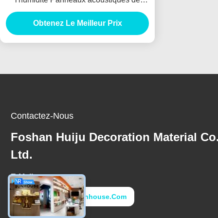
plâtre légers certifiés ISO
Obtenez Le Meilleur Prix
Contactez-Nous
Foshan Huiju Decoration Material Co
Ltd.
E-Mail
Ryanho@fs-Sunhouse.com