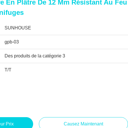
e En Plâtre De 12 Mm Résistant Au Feu
nifuges
SUNHOUSE
gpb-03
Des produits de la catégorie 3
T/T
ur Prix
Causez Maintenant