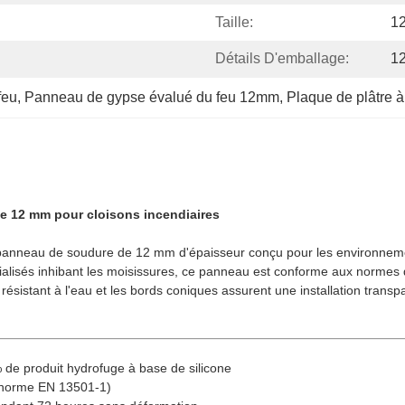
Taille:
1
Détails D'emballage:
1
feu
, 
Panneau de gypse évalué du feu 12mm
, 
Plaque de plâtre à
de 12 mm pour cloisons incendiaires
 panneau de soudure de 12 mm d'épaisseur conçu pour les environnement
cialisés inhibant les moisissures, ce panneau est conforme aux normes
sistant à l'eau et les bords coniques assurent une installation transp
de produit hydrofuge à base de silicone
la norme EN 13501-1)