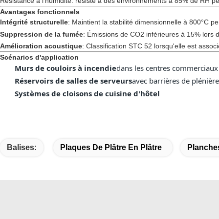
Résistance à l'humidité: résiste à des environnements à 85% de RH p
Avantages fonctionnels
Intégrité structurelle
: Maintient la stabilité dimensionnelle à 800°C p
Suppression de la fumée
: Émissions de CO2 inférieures à 15% lors 
Amélioration acoustique
: Classification STC 52 lorsqu'elle est assoc
Scénarios d'application
Murs de couloirs à incendie
dans les centres commerciaux
Réservoirs de salles de serveurs
avec barrières de plénière
Systèmes de cloisons de cuisine d'hôtel
Balises:
Plaques De Plâtre En Plâtre
Planches