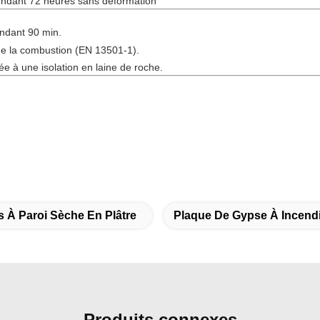
endant 72 heures sans déformation
endant 90 min.
de la combustion (EN 13501-1).
iée à une isolation en laine de roche.
 À Paroi Sèche En Plâtre
Plaque De Gypse À Incend
Produits connexes