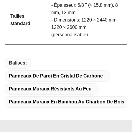
- Épaisseur: 5/8 " (≈ 15,8 mm), 8
mm, 12 mm
Tailles
- Dimensions: 1220 × 2440 mm,
standard
1220 × 2600 mm
(personnalisable)
Approximativement 0,8 à 1,2
Densité
g/cm3
Balises:
Classe B1 (retardant de flamme),
Panneaux De Paroi En Cristal De Carbone
Classification
certains produits haut de gamme
de feu
atteignent la classe A1 (non
Panneaux Muraux Résistants Au Feu
combustible)
Panneaux Muraux En Bambou Au Charbon De Bois
Isolement
29 dB (équivalent à une isolation
acoustique
solide des murs)
Conductivité
≤ 0,03 W/m·K (excellente