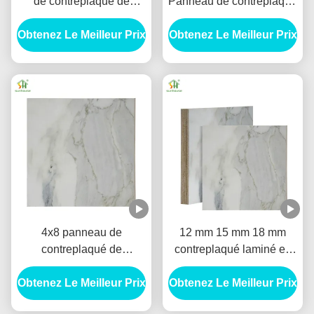
de contreplaqué de
Panneau de contreplaqué
mélamine
Résistant aux termites
Obtenez Le Meilleur Prix
Environnemental
Obtenez Le Meilleur Prix
contreplaqué 9 mm
contreplaqué pour
2440x1220 mm
meubles
4x8 panneau de
12 mm 15 mm 18 mm
contreplaqué de
contreplaqué laminé en
mélamine Eucalyptus
mélamine 1220x2440 mm
Obtenez Le Meilleur Prix
bois noyau personnalisé
Obtenez Le Meilleur Prix
contreplaqué noir en
pour les meubles feuille
mélamine