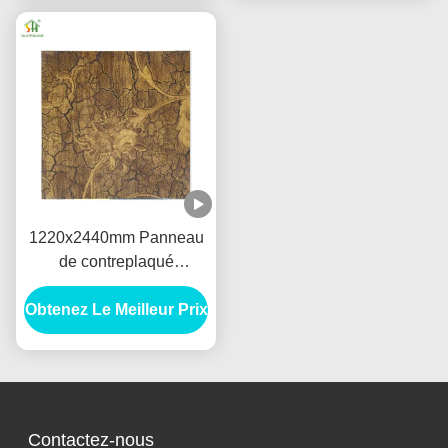
de bois
1220x2440mm Panneau
de contreplaqué
mélamine 12mm 9mm
Obtenez Le Meilleur Prix
18mm Pour meubles /
commerciaux
Contactez-nous