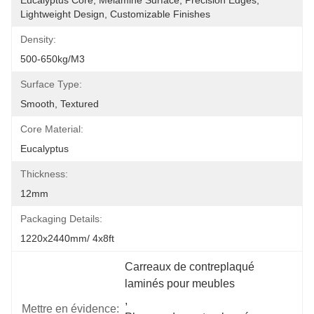
Eucalyptus Core, Melamine Surface, Precision Edges, 
Lightweight Design, Customizable Finishes
Density:
500-650kg/m3
Surface Type:
Smooth, Textured
Core Material:
Eucalyptus
Thickness:
12mm
Packaging Details:
1220x2440mm/ 4x8ft
Carreaux de contreplaqué 
laminés pour meubles
, 
Mettre en évidence: