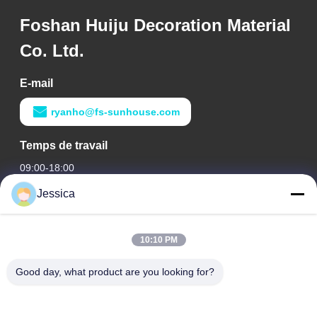
Foshan Huiju Decoration Material
Co. Ltd.
E-mail
ryanho@fs-sunhouse.com
Temps de travail
09:00-18:00
Jessica
Notre adresse
Adresse de l'entreprise
10:10 PM
Édifice international Weiye, n° 75 rue Lingnan, ville de Dali,
district de Nanhai, ville de Foshan
Good day, what product are you looking for?
Adresse de l'usine
Édifice international Weiye, n° 75 rue Lingnan, ville de Dali,