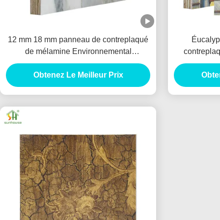
12 mm 18 mm panneau de contreplaqué
Éucalyp
de mélamine Environnemental
contreplaq
contreplaqué pour meubles
contrepl
Obtenez Le Meilleur Prix
Obten