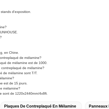
.
 stands d'exposition.
ine?
t SUNHOUSE.
e?
g, en Chine.
 contreplaqué de mélamine?
aqué de mélamine est de 1000.
en contreplaqué de mélamine?
ué de mélamine sont T/T.
mélamine?
e est de 15 jours.
 de mélamine?
ne sont de 1220x2440mm/4x8ft.
Plaques De Contreplaqué En Mélamine
Panneaux 