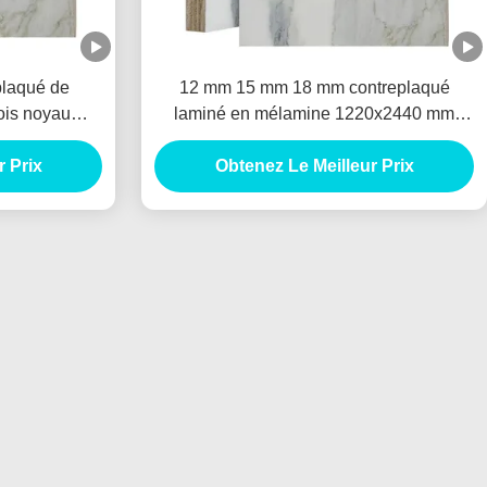
plaqué de
12 mm 15 mm 18 mm contreplaqué
ois noyau
laminé en mélamine 1220x2440 mm
es feuille de
contreplaqué noir en mélamine
r Prix
Obtenez Le Meilleur Prix