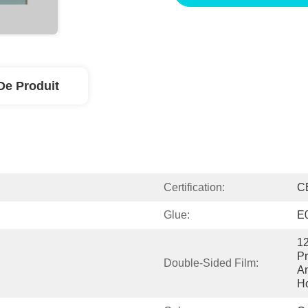
De Produit
Certification:
C
Glue:
E0
12
Pr
Double-Sided Film:
An
Ho