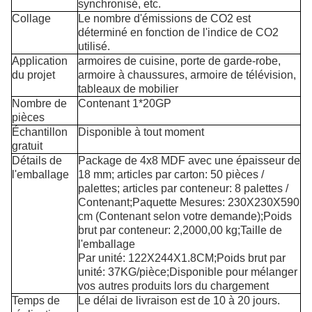
synchronisé, etc.
Collage
Le nombre d'émissions de CO2 est
déterminé en fonction de l'indice de CO2
utilisé.
Application
armoires de cuisine, porte de garde-robe,
du projet
armoire à chaussures, armoire de télévision,
tableaux de mobilier
Nombre de
Contenant 1*20GP
pièces
Échantillon
Disponible à tout moment
gratuit
Détails de
Package de 4x8 MDF avec une épaisseur de
l'emballage
18 mm; articles par carton: 50 pièces /
palettes; articles par conteneur: 8 palettes /
Contenant;Paquette Mesures: 230X230X590
cm (Contenant selon votre demande);Poids
brut par conteneur: 2,2000,00 kg;Taille de
l'emballage
Par unité: 122X244X1.8CM;Poids brut par
unité: 37KG/pièce;Disponible pour mélanger
vos autres produits lors du chargement
Temps de
Le délai de livraison est de 10 à 20 jours.