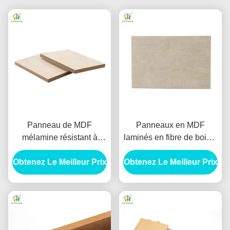
Panneau de MDF
Panneaux en MDF
mélamine résistant à
laminés en fibre de bois à
l'abrasion 9 mm Panneau
densité moyenne
Obtenez Le Meilleur Prix
de MDF résistant à l'eau
Obtenez Le Meilleur Prix
résistant aux termites