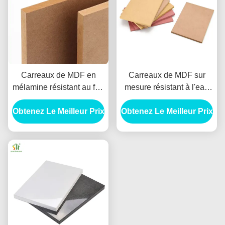
Carreaux de MDF en
Carreaux de MDF sur
mélamine résistant au feu
mesure résistant à l'eau
d'une épaisseur de 1/2
résistant aux termites
Obtenez Le Meilleur Prix
pouce pour la décoration
Obtenez Le Meilleur Prix
intérieur Carreaux de
intérieure
MDF pour meubles