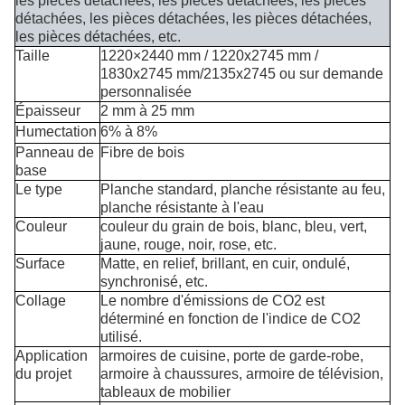
les pièces détachées, les pièces détachées, les pièces
détachées, les pièces détachées, les pièces détachées,
les pièces détachées, etc.
Taille
1220×2440 mm / 1220x2745 mm /
1830x2745 mm/2135x2745 ou sur demande
personnalisée
Épaisseur
2 mm à 25 mm
Humectation
6% à 8%
Panneau de
Fibre de bois
base
Le type
Planche standard, planche résistante au feu,
planche résistante à l'eau
Couleur
couleur du grain de bois, blanc, bleu, vert,
jaune, rouge, noir, rose, etc.
Surface
Matte, en relief, brillant, en cuir, ondulé,
synchronisé, etc.
Collage
Le nombre d'émissions de CO2 est
déterminé en fonction de l'indice de CO2
utilisé.
Application
armoires de cuisine, porte de garde-robe,
du projet
armoire à chaussures, armoire de télévision,
tableaux de mobilier