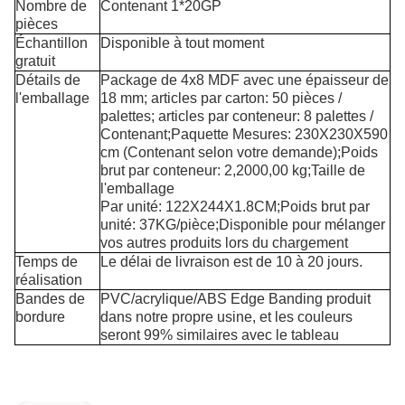
Nombre de
Contenant 1*20GP
pièces
Échantillon
Disponible à tout moment
gratuit
Détails de
Package de 4x8 MDF avec une épaisseur de
l'emballage
18 mm; articles par carton: 50 pièces /
palettes; articles par conteneur: 8 palettes /
Contenant;Paquette Mesures: 230X230X590
cm (Contenant selon votre demande);Poids
brut par conteneur: 2,2000,00 kg;Taille de
l'emballage
Par unité: 122X244X1.8CM;Poids brut par
unité: 37KG/pièce;Disponible pour mélanger
vos autres produits lors du chargement
Temps de
Le délai de livraison est de 10 à 20 jours.
réalisation
Bandes de
PVC/acrylique/ABS Edge Banding produit
bordure
dans notre propre usine, et les couleurs
seront 99% similaires avec le tableau