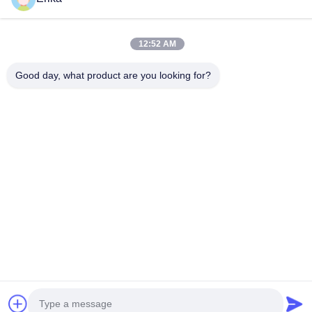
Édifice international Weiye, n° 75 rue Lingnan, ville de Dali,
district de Nanhai, ville de Foshan
12:52 AM
Adresse de l'usine
Good day, what product are you looking for?
Édifice international Weiye, n° 75 rue Lingnan, ville de Dali,
district de Nanhai, ville de Foshan
Télégramme
0086-13923116318
Bonne qualité de la Chine Plancher de clic de SPC Fournisseur. ©
de Copyright -2026 Foshan Huiju Decoration Material Co. Ltd. .
Tous droits réservés.
Politique en matière de protection de la vie privée
|
Plan du site