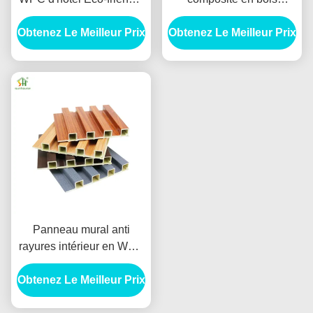
Intérieur / extérieur
plastique en WPC pour la
Obtenez Le Meilleur Prix
Panneaux muraux à flûte
Obtenez Le Meilleur Prix
décoration des chambres
Panneau mural anti
rayures intérieur en WPC
Panneau mural
Obtenez Le Meilleur Prix
composite décoratif
ignifuge