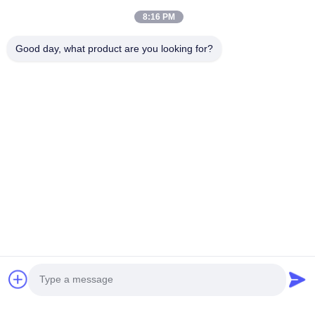
district de Nanhai, ville de Foshan
8:16 PM
Adresse de l'usine
Good day, what product are you looking for?
Édifice international Weiye, n° 75 rue Lingnan, ville de Dali,
district de Nanhai, ville de Foshan
Télégramme
0086-13923116318
Bonne qualité de la Chine Panneau mural en WPC Fournisseur.
© de Copyright -2026 Foshan Huiju Decoration Material Co. Ltd. .
Tous droits réservés.
Politique en matière de protection de la vie privée
|
Plan du site