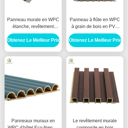
Panneau murale en WPC
Panneau à flûte en WPC
étanche, revêtement
à grain de bois en PVC
murale écologique pour
imperméable en WPC
Obtenez Le Meilleur Prix
la décoration de jardin
Obtenez Le Meilleur Prix
revêtement murale
extérieur
panneau de décoration
murale
Panneaux muraux en
Le revêtement murale
WPC d'hôtel Eco-friendly
composite en bois