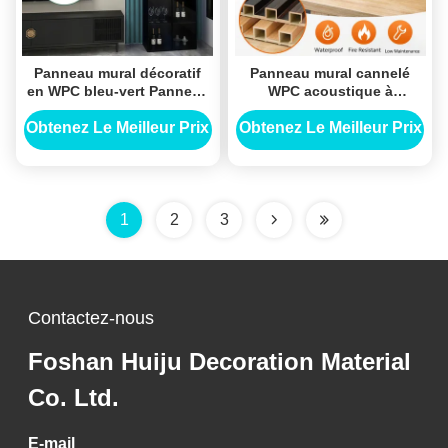
Panneau mural décoratif
Panneau mural cannelé
en WPC bleu-vert Panneau
WPC acoustique à
mural en grille moderne
lamelles, composite bois-
Groove semi-circulaire 3D
plastique décoratif, grille
Obtenez Le Meilleur Prix
Obtenez Le Meilleur Prix
Panneau mural en WPC
de décoration intérieure
1
2
3
Contactez-nous
Foshan Huiju Decoration Material
Co. Ltd.
E-mail