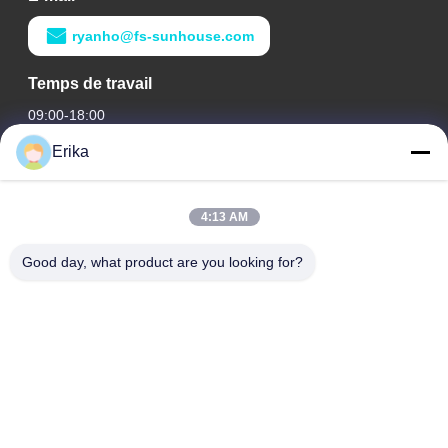
ryanho@fs-sunhouse.com
Temps de travail
09:00-18:00
Erika
Notre adresse
Adresse de l'entreprise
4:13 AM
Édifice international Weiye, n° 75 rue Lingnan, ville de Dali,
district de Nanhai, ville de Foshan
Good day, what product are you looking for?
Adresse de l'usine
Édifice international Weiye, n° 75 rue Lingnan, ville de Dali,
district de Nanhai, ville de Foshan
Télégramme
0086-13923116318