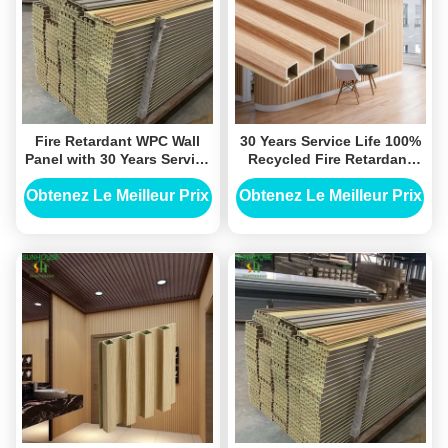
Fire Retardant WPC Wall
30 Years Service Life 100%
Panel with 30 Years Service
Recycled Fire Retardant
Life and 100% Recycled
WPC Wall Panel Wood
Material for Indoor
Plastic Composite Panel
Obtenez Le Meilleur Prix
Obtenez Le Meilleur Prix
Decoration
for Indoor and Exterior Wall
Decoration