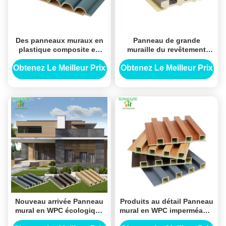
Des panneaux muraux en
Panneau de grande
plastique composite en
muraille du revêtement
bois.
mural 219x26mm de Co-
Extrusion WPC
Obtenez Le Meilleur Prix
Obtenez Le Meilleur Prix
Nouveau arrivée Panneau
Produits au détail Panneau
mural en WPC écologique
mural en WPC imperméable
de haute qualité pour
à l'eau pour l'aménagement