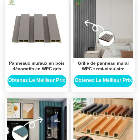
Panneaux muraux en bois
Grille de panneau mural
décoratifs en WPC gris
WPC semi-circulaire
double cavité creux
moderne à âme creuse,
panneau murale en WPC à
imitation bois gris, pour
Obtenez Le Meilleur Prix
Obtenez Le Meilleur Prix
grille Chine Panneaux
revêtement mural intérieur
muraux en WPC
commercial
fournisseur de haute
qualité