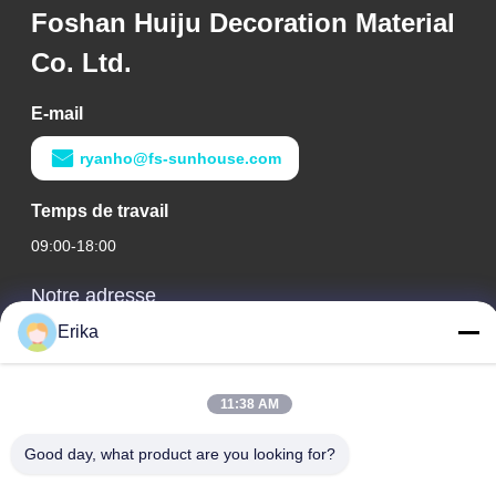
Foshan Huiju Decoration Material
Co. Ltd.
E-mail
ryanho@fs-sunhouse.com
Temps de travail
09:00-18:00
Notre adresse
Erika
Adresse de l'entreprise
Édifice international Weiye, n° 75 rue Lingnan, ville de Dali,
district de Nanhai, ville de Foshan
11:38 AM
Adresse de l'usine
Good day, what product are you looking for?
Édifice international Weiye, n° 75 rue Lingnan, ville de Dali,
district de Nanhai, ville de Foshan