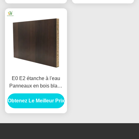
E0 E2 étanche à l'eau
Panneaux en bois blanc
en placage en tôle de
Obtenez Le Meilleur Prix
ferraille / Panneau de
particules laminé en
mélamine