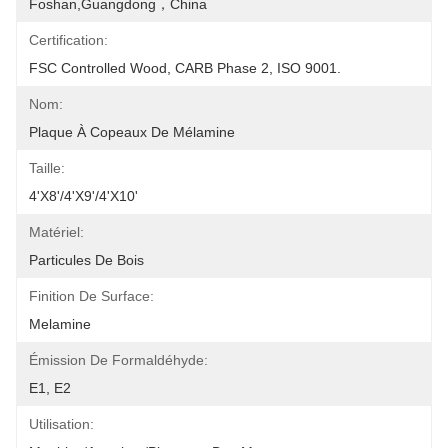
Foshan,Guangdong，China
Certification:
FSC Controlled Wood, CARB Phase 2, ISO 9001.
Nom:
Plaque À Copeaux De Mélamine
Taille:
4'x8'/4'x9'/4'x10'
Matériel:
Particules De Bois
Finition De Surface:
Melamine
Émission De Formaldéhyde:
E1, E2
Utilisation: