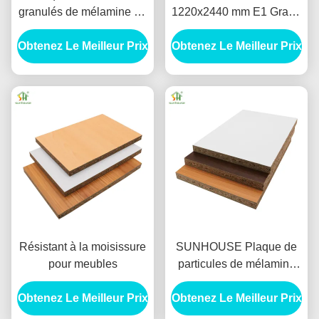
granulés de mélamine de
1220x2440 mm E1 Grade
haute densité de qualité
Pour la rénovation de
Obtenez Le Meilleur Prix
supérieure 1220x2440
Obtenez Le Meilleur Prix
logements locatifs
mm pour meubles
Résistant à la moisissure
SUNHOUSE Plaque de
pour meubles
particules de mélamine
1220X2440mm 15mm
Obtenez Le Meilleur Prix
Obtenez Le Meilleur Prix
18mm Pour l'intérieur des
meubles