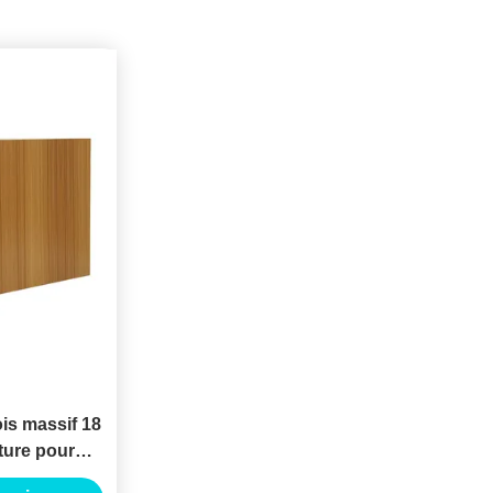
ois massif 18
ture pour
e en bois