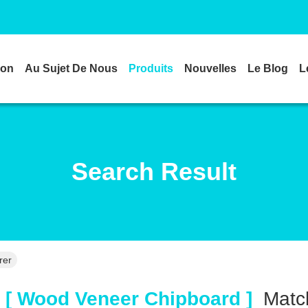
son
Au Sujet De Nous
Produits
Nouvelles
Le Blog
L
Search Result
rer
[ Wood Veneer Chipboard ]
Mat