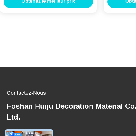
Obtenez le meilleur prix
Obte
en mélamine
Contactez-Nous
Foshan Huiju Decoration Material Co
Ltd.
E-Mail