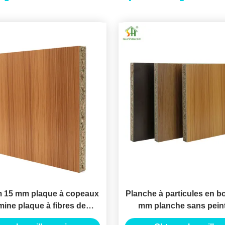
 15 mm plaque à copeaux
Planche à particules en b
ine plaque à fibres de
mm planche sans pein
ft Plaque à particules de
meubles armoire planch