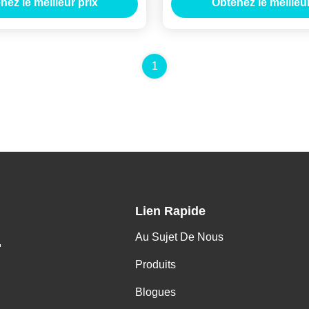
nez le meilleur prix
Obtenez le meilleur
mélamine
1
Lien Rapide
Au Sujet De Nous
.
Produits
Blogues