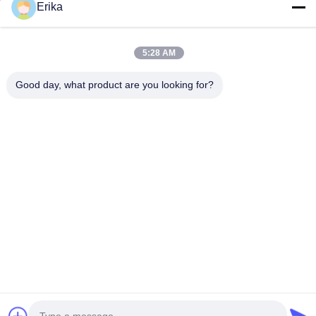
Erika
Adresse de l'entreprise
Édifice international Weiye, n° 75 rue Lingnan, ville de Dali,
district de Nanhai, ville de Foshan
5:28 AM
Adresse de l'usine
Good day, what product are you looking for?
Édifice international Weiye, n° 75 rue Lingnan, ville de Dali,
district de Nanhai, ville de Foshan
Télégramme
0086-13923116318
Bonne qualité de la Chine Plancher de clic de SPC Fournisseur. ©
de Copyright -2026 Foshan Huiju Decoration Material Co. Ltd. .
Tous droits réservés.
Politique en matière de protection de la vie privée
|
Plan du site