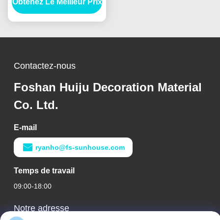
Obtenez Le Meilleur Prix
ferraille / Panneau de
particules laminé en
mélamine
Contactez-nous
Foshan Huiju Decoration Material
Co. Ltd.
E-mail
ryanho@fs-sunhouse.com
Temps de travail
09:00-18:00
Notre adresse