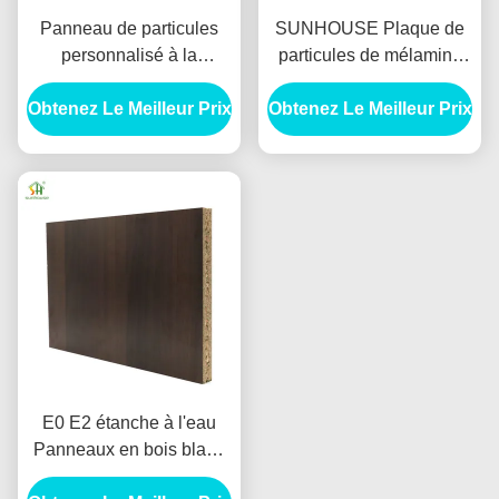
Panneau de particules
SUNHOUSE Plaque de
personnalisé à la
particules de mélamine
mélamine résistant à
1220X2440mm 15mm
Obtenez Le Meilleur Prix
l'humidité
Obtenez Le Meilleur Prix
18mm Pour l'intérieur des
meubles
E0 E2 étanche à l'eau
Panneaux en bois blanc
en placage en tôle de