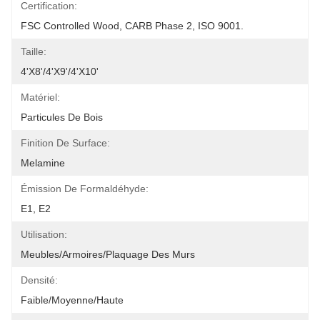
Certification:
FSC Controlled Wood, CARB Phase 2, ISO 9001.
Taille:
4'x8'/4'x9'/4'x10'
Matériel:
Particules De Bois
Finition De Surface:
Melamine
Émission De Formaldéhyde:
E1, E2
Utilisation:
Meubles/Armoires/Plaquage Des Murs
Densité:
Faible/moyenne/haute