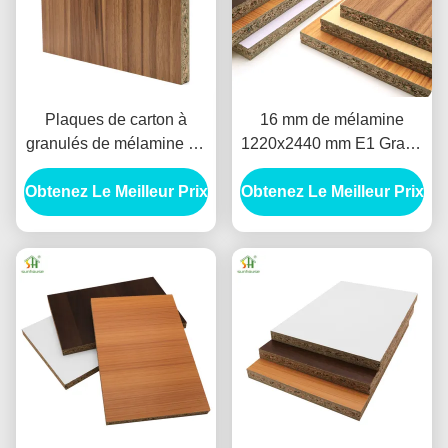
Plaques de carton à
16 mm de mélamine
granulés de mélamine de
1220x2440 mm E1 Grade
haute densité de qualité
Pour la rénovation de
Obtenez Le Meilleur Prix
supérieure 1220x2440
Obtenez Le Meilleur Prix
logements locatifs
mm pour meubles