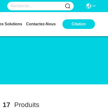
es Solutions
Contactez-Nous
Citation
h
17
Produits