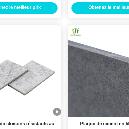
ion de panneaux muraux
murs durable
nez le meilleur prix
Obtenez le meilleur
modernes
e cloisons résistants au
Plaque de ciment en f