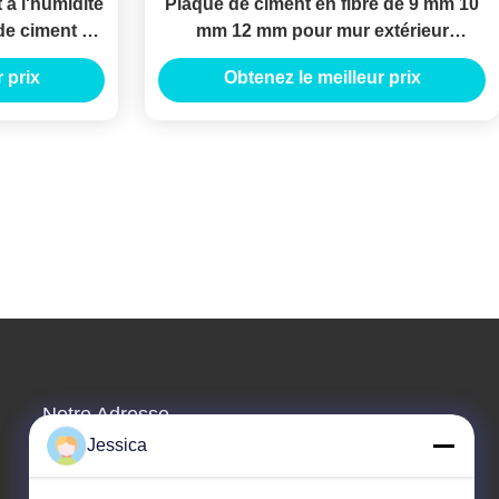
 à l'humidité
Plaque de ciment en fibre de 9 mm 10
de ciment en
mm 12 mm pour mur extérieur
gère
décoratif
 prix
Obtenez le meilleur prix
Notre Adresse
Jessica
Adresse De L'entreprise
Édifice International Weiye, N° 75 Rue Lingnan, Ville De Dali,