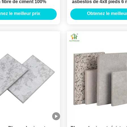
n fibre de ciment 100%
asbestos de 4x8 pieds 6
mm 12 mm pour les murs
nez le meilleur prix
Obtenez le meilleur
résidentiels