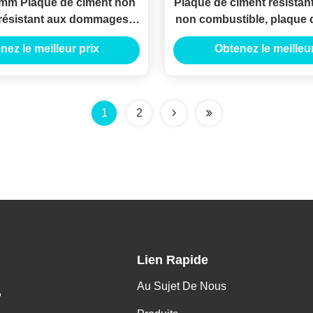
mm Plaque de ciment non
Plaque de ciment résistant
résistant aux dommages
non combustible, plaque 
revêtements muraux
fibre de 8 mm lé
nez le meilleur prix
Obtenez le meilleur
1
2
Lien Rapide
Au Sujet De Nous
.