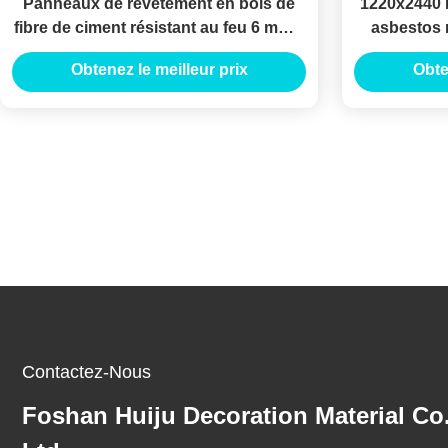
Panneaux de revêtement en bois de
1220x2440 
fibre de ciment résistant au feu 6 mm 8
asbestos 
mm 12 mm Pour la rénovation de murs
pour 
Obtenez le meilleur prix
Obte
extérieurs
Contactez-Nous
Foshan Huiju Decoration Material Co