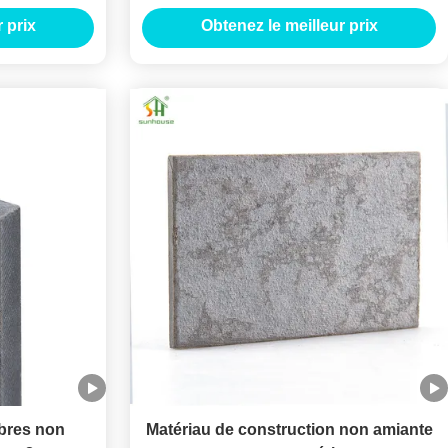
s
mm 12 mm
 prix
Obtenez le meilleur prix
ibres non
Matériau de construction non amiante