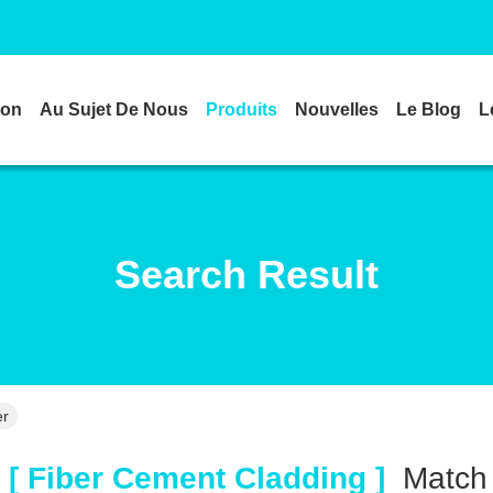
son
Au Sujet De Nous
Produits
Nouvelles
Le Blog
L
Search Result
er
[ Fiber Cement Cladding ]
Matc