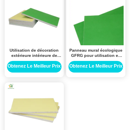
Utilisation de décoration
Panneau mural écologique
extérieure intérieure de
GFRG pour utilisation en
panneau de fibre de verre
décoration intérieure et
GFRG pour l'utilisation
extérieure
Obtenez Le Meilleur Prix
Obtenez Le Meilleur Prix
d'application de
construction de bâtiments