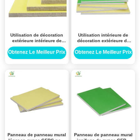
Utilisation de décoration
Utilisation intérieure de
extérieure intérieure de
décoration extérieure de
panneau de panneau mural
panneau de GFRG pour
de gypse GFRG pour
l'utilisation d'application
Obtenez Le Meilleur Prix
Obtenez Le Meilleur Prix
l'utilisation d'application
de construction de
de construction de
bâtiments
bâtiments
Panneau de panneau mural
Panneau de panneau mural