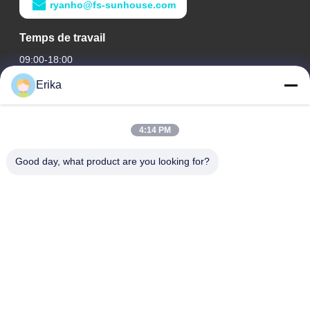
ryanho@fs-sunhouse.com
Temps de travail
09:00-18:00
Erika
Notre adresse
Adresse de l'entreprise
4:14 PM
Édifice international Weiye, n° 75 rue Lingnan, ville de Dali,
district de Nanhai, ville de Foshan
Good day, what product are you looking for?
Adresse de l'usine
Édifice international Weiye, n° 75 rue Lingnan, ville de Dali,
district de Nanhai, ville de Foshan
Télégramme
0086-13923116318