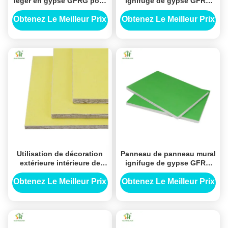
léger en gypse GFRG pour
ignifuge de gypse GFRG
utilisation intérieure et
pour utilisation de
extérieure de décoration
décoration extérieure
Obtenez Le Meilleur Prix
Obtenez Le Meilleur Prix
intérieure
Utilisation de décoration
Panneau de panneau mural
extérieure intérieure de
ignifuge de gypse GFRG
panneau de mur GFRG
pour utilisation de
pour l'utilisation
décoration extérieure
Obtenez Le Meilleur Prix
Obtenez Le Meilleur Prix
d'application de
intérieure
construction de bâtiments