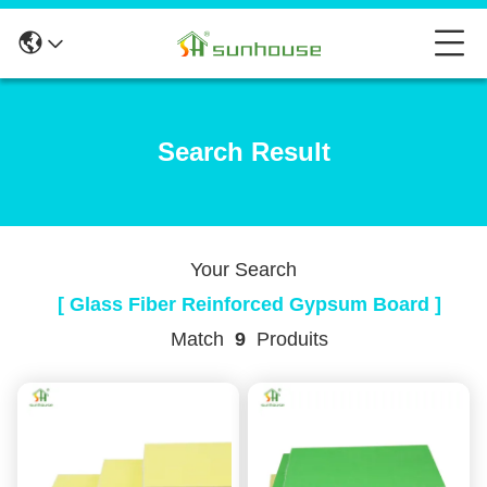
Search Result
Your Search
[ Glass Fiber Reinforced Gypsum Board ]
Match
9
Produits