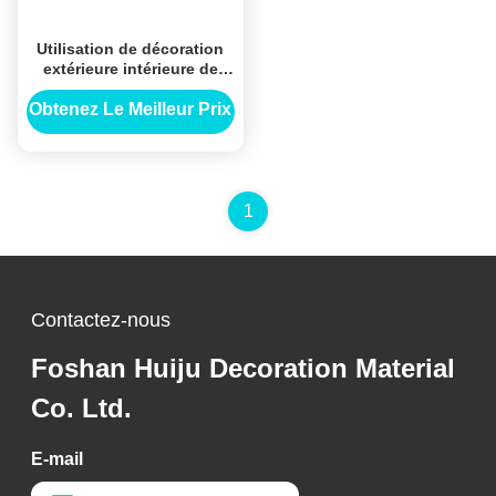
Utilisation de décoration
extérieure intérieure de
panneau de panneau mural
GFRG pour l'utilisation
Obtenez Le Meilleur Prix
d'application de
construction de bâtiments
1
Contactez-nous
Foshan Huiju Decoration Material
Co. Ltd.
E-mail