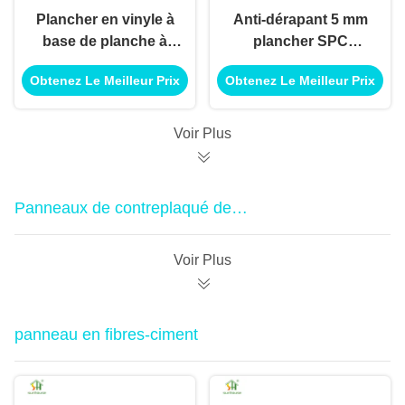
Plancher en vinyle à
Anti-dérapant 5 mm
base de planche à
plancher SPC
base de vinyle à base
imperméable à l'eau
Obtenez Le Meilleur Prix
Obtenez Le Meilleur Prix
de vinyle à base de
interverrouillage SPC
vinyle à base de
plancher en vinyle de
vinyle à base de
luxe pour salle à
Voir Plus
vinyle à base de
manger
vinyle
Panneaux de contreplaqué de
mélamine
Voir Plus
panneau en fibres-ciment