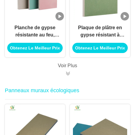
Planche de gypse
Plaque de plâtre en
résistante au feu,
gypse résistant à
plaques de plâtre de
l'eau à haute densité
Obtenez Le Meilleur Prix
Obtenez Le Meilleur Prix
gypse pour les murs
9 mm 4x8 pieds pour
de séparation
plafond / système de
commerciaux
cloisons
Voir Plus
Panneaux muraux écologiques