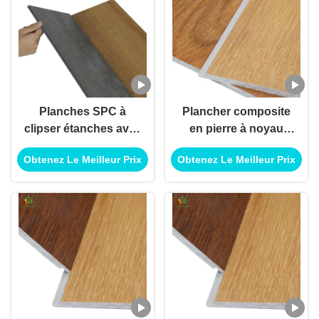
Planches SPC à
Plancher composite
clipser étanches avec
en pierre à noyau
couche d'usure
rigide imperméable à
Obtenez Le Meilleur Prix
Obtenez Le Meilleur Prix
texturée et âme rigide
l'eau
pour une grande
durabilité dans le
salon