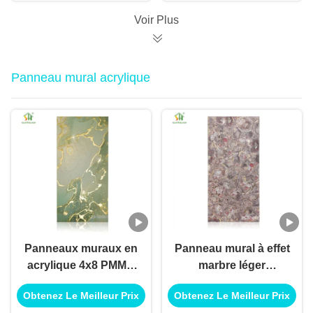
Voir Plus
Panneau mural acrylique
Panneaux muraux en
Panneau mural à effet
acrylique 4x8 PMMA
marbre léger
flexibles et décoratifs
1220x2440 mm
Obtenez Le Meilleur Prix
Obtenez Le Meilleur Prix
Panneaux