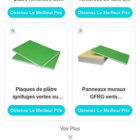
fibres de verre
verre résistant au feu
Obtenez Le Meilleur Prix
Obtenez Le Meilleur Prix
résistant à l'eau pour
Panneaux de plâtre
les systèmes de
renforcés de fibre de
cloisons
verre vert
Plaques de plâtre
Panneaux muraux
ignifuges vertes sur
GFRG verts
mesure avec
modernes résistant
Obtenez Le Meilleur Prix
Obtenez Le Meilleur Prix
renforcement en fibre
aux chocs 1220x2440
de verre
mm pour les murs
sèches
Voir Plus