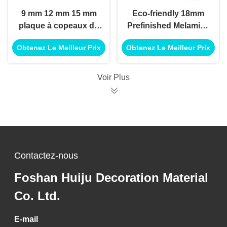
9 mm 12 mm 15 mm
Eco-friendly 18mm
plaque à copeaux de
Prefinished Melamine
mélamine plaque à
Chipboard, Melamine
Obtenez Le Meilleur Prix
Obtenez Le Meilleur Prix
fibres de placage
enduit avec des
4x8ft Plaque à
particules
particules de
Voir Plus
mélamine
Contactez-nous
Foshan Huiju Decoration Material
Co. Ltd.
E-mail