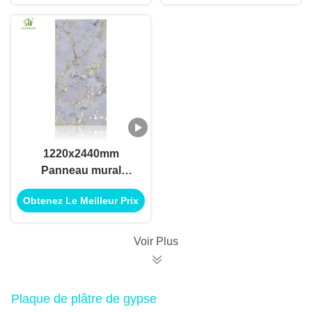
imperméables à l'eau
acryliques
1220x2440mm
Panneau mural
acrylique écologique
Obtenez Le Meilleur Prix
résistant aux rayures
Voir Plus
Plaque de plâtre de gypse