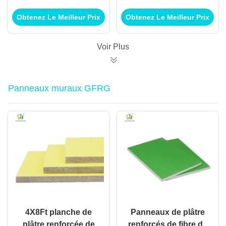
mousse de polyester
acoustique
Obtenez Le Meilleur Prix
Obtenez Le Meilleur Prix
MDF Panneau mural à
écologique Panneau
dalles Réduction du
murale en mousse de
bruit personnalisé
polyester
Voir Plus
Panneaux muraux GFRG
4X8Ft planche de
Panneaux de plâtre
plâtre renforcée de
renforcés de fibre de