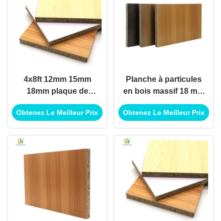
4x8ft 12mm 15mm
Planche à particules
18mm plaque de
en bois massif 18 mm
particules de
planche sans
Obtenez Le Meilleur Prix
Obtenez Le Meilleur Prix
mélamine décoration
peinture pour
plaque d'épingle pour
meubles armoire
meubles d'intérieur
planche en bois