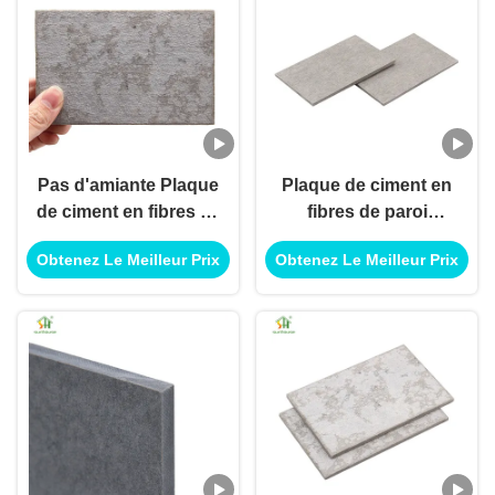
Pas d'amiante Plaque
Plaque de ciment en
de ciment en fibres de
fibres de paroi
cellulose d'une
extérieure de
Obtenez Le Meilleur Prix
Obtenez Le Meilleur Prix
épaisseur de 5/16
1220*2440 mm pour
pouces
murs durables