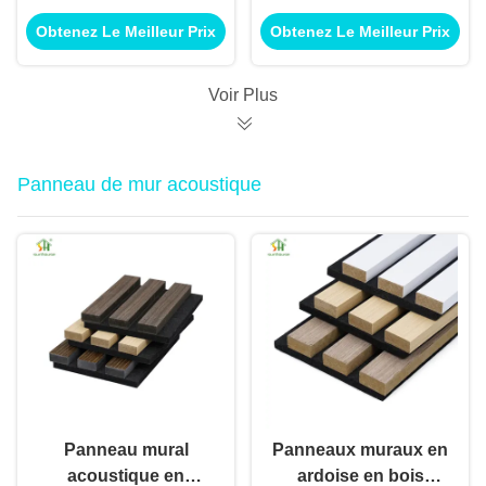
bambou en carbone
de bambou pur Eco-
Obtenez Le Meilleur Prix
Obtenez Le Meilleur Prix
en cristal, panneau
friendly Pour la
mural en fibre de
purification naturelle
roche, panneaux de
de l'air
Voir Plus
charbon
Panneau de mur acoustique
Panneau mural
Panneaux muraux en
acoustique en
ardoise en bois