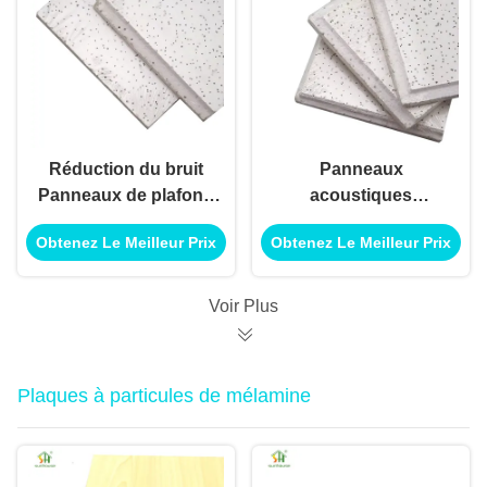
Réduction du bruit
Panneaux
Panneaux de plafond
acoustiques
en laine minérale
résistants au feu de
Obtenez Le Meilleur Prix
Obtenez Le Meilleur Prix
Isolation thermique
qualité supérieure de
Panneaux de plafond
2 pieds sur 2 pieds,
à incendie
carreaux en fibres
Voir Plus
minérales pour
bureaux
Plaques à particules de mélamine