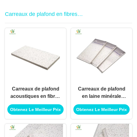
Carreaux de plafond en fibres
minérales
Carreaux de plafond
Carreaux de plafond
acoustiques en fibres
en laine minérale
minérales sur mesure
écologique,
Obtenez Le Meilleur Prix
Obtenez Le Meilleur Prix
pour les salles de
panneaux
conférence
insonorisés recyclés
pour la construction
verte