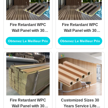
Fire Retardant WPC
Fire Retardant WPC
Wall Panel with 30
Wall Panel with 30
Years Indoor Service
Years Service Life
Obtenez Le Meilleur Prix
Obtenez Le Meilleur Prix
Life and 100%
and 100% Recycled
Recycled Material for
Material for Indoor
Decorative Wall
and Outdoor Use
Cladding
Fire Retardant WPC
Customized Sizes 30
Wall Panel with 30
Years Service Life