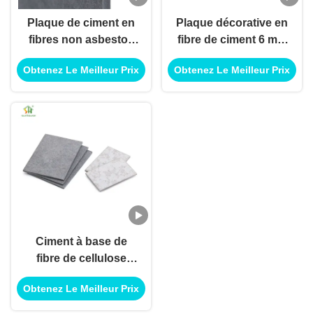
Plaque de ciment en
Plaque décorative en
fibres non asbestos
fibre de ciment 6 mm
de 4x8 pieds 6 mm 8
9 mm 12 mm 1220 *
Obtenez Le Meilleur Prix
Obtenez Le Meilleur Prix
mm 10 mm 12 mm
2440 mm
pour les murs
extérieurs résidentiels
Ciment à base de
fibre de cellulose
solide 10 mm
Obtenez Le Meilleur Prix
d'épaisseur pour le
système de panneaux