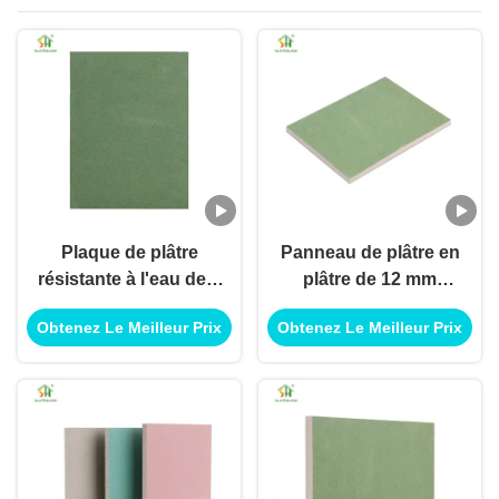
Plaque de plâtre
Panneau de plâtre en
résistante à l'eau de 9
plâtre de 12 mm
mm 1220x2440 mm
résistant au feu pour
Obtenez Le Meilleur Prix
Obtenez Le Meilleur Prix
Plaque de plâtre
cloisons ignifuges
résistante à l'humidité