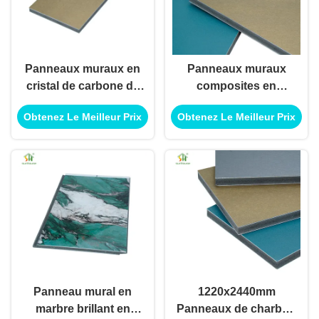
Panneaux muraux en
Panneaux muraux
cristal de carbone de
composites en
12 mm Eco-friendly
carbone cristallin
Obtenez Le Meilleur Prix
Obtenez Le Meilleur Prix
Installation flexible
bambou charbon
pour la décoration
pour la décoration
murale incurvée
intérieure moderne
Panneau mural en
1220x2440mm
marbre brillant en
Panneaux de charbon