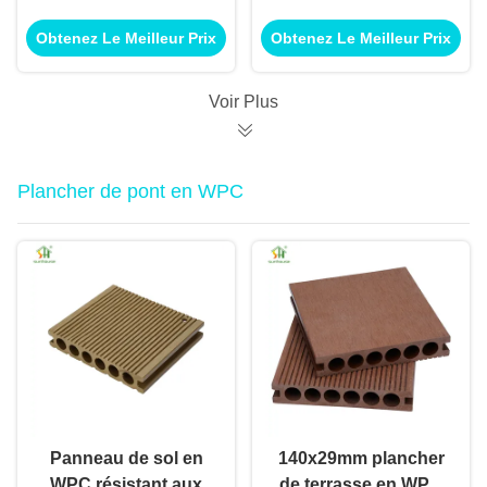
Years Service Life
100% Recycled WPC
Obtenez Le Meilleur Prix
Obtenez Le Meilleur Prix
and 100% Recycled
Wall Panel and Wood
Material for Eco-
Plastic Composite
Friendly Interior Walls
Panel
Voir Plus
Plancher de pont en WPC
Panneau de sol en
140x29mm plancher
WPC résistant aux
de terrasse en WPC