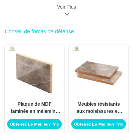
de paroi de cloison
Voir Plus
Conseil de forces de défense
principale de mélamine
Plaque de MDF
Meubles résistants
laminée en mélamine
aux moisissures en
résistante aux
carton MDF, carton en
Obtenez Le Meilleur Prix
Obtenez Le Meilleur Prix
termites 1220x2440
fibre de bois de
mm sur mesure
densité moyenne 4x8