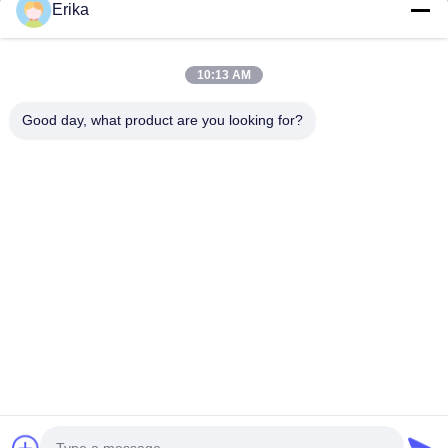
Erika
Notre adresse
Adresse de l'entreprise
10:13 AM
Édifice international Weiye, n° 75 rue Lingnan, ville de Dali,
district de Nanhai, ville de Foshan
Good day, what product are you looking for?
Adresse de l'usine
Édifice international Weiye, n° 75 rue Lingnan, ville de Dali,
district de Nanhai, ville de Foshan
Télégramme
0086-13923116318
Bonne qualité de la Chine Plancher de clic de SPC Fournisseur. ©
de Copyright -2026 Foshan Huiju Decoration Material Co. Ltd. .
Tous droits réservés.