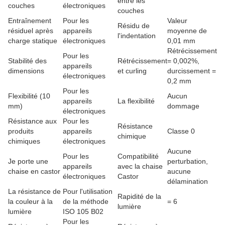
entre les
couches
électroniques
couches
Entraînement
Pour les
Valeur
Résidu de
résiduel après
appareils
moyenne de
l'indentation
charge statique
électroniques
0,01 mm
Rétrécissement
Pour les
Stabilité des
Rétrécissement
= 0,002%,
appareils
dimensions
et curling
durcissement =
électroniques
0,2 mm
Pour les
Flexibilité (10
Aucun
appareils
La flexibilité
mm)
dommage
électroniques
Résistance aux
Pour les
Résistance
produits
appareils
Classe 0
chimique
chimiques
électroniques
Aucune
Pour les
Compatibilité
Je porte une
perturbation,
appareils
avec la chaise
chaise en castor
aucune
électroniques
Castor
délamination
La résistance de
Pour l'utilisation
Rapidité de la
la couleur à la
de la méthode
= 6
lumière
lumière
ISO 105 B02
Pour les