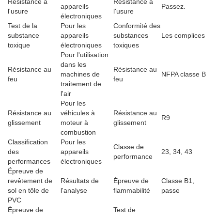
Résistance à
Résistance à
appareils
Passez.
l'usure
l'usure
électroniques
Test de la
Pour les
Conformité des
substance
appareils
substances
Les complices
toxique
électroniques
toxiques
Pour l'utilisation
dans les
Résistance au
Résistance au
machines de
NFPA classe B
feu
feu
traitement de
l'air
Pour les
Résistance au
véhicules à
Résistance au
R9
glissement
moteur à
glissement
combustion
Classification
Pour les
Classe de
des
appareils
23, 34, 43
performance
performances
électroniques
Épreuve de
revêtement de
Résultats de
Épreuve de
Classe B1,
sol en tôle de
l'analyse
flammabilité
passe
PVC
Épreuve de
Test de