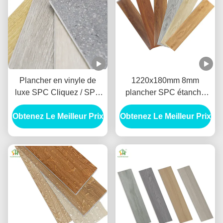
Plancher en vinyle de
1220x180mm 8mm
luxe SPC Cliquez / SPC
plancher SPC étanche
plancher en vinyle de
SPC vinyle Cliquez sur le
Obtenez Le Meilleur Prix
luxe à noyau rigide pour
Obtenez Le Meilleur Prix
sol Pour le salon
bureau
chambre à coucher