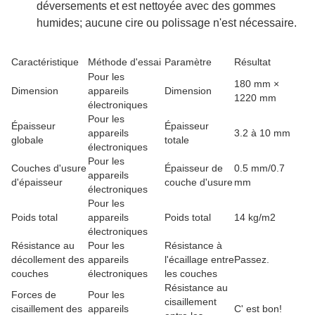
déversements et est nettoyée avec des gommes
humides; aucune cire ou polissage n'est nécessaire.
Caractéristique
Méthode d'essai
Paramètre
Résultat
Pour les
180 mm ×
Dimension
appareils
Dimension
1220 mm
électroniques
Pour les
Épaisseur
Épaisseur
appareils
3.2 à 10 mm
globale
totale
électroniques
Pour les
Couches d'usure
Épaisseur de
0.5 mm/0.7
appareils
d'épaisseur
couche d'usure
mm
électroniques
Pour les
Poids total
appareils
Poids total
14 kg/m2
électroniques
Résistance au
Pour les
Résistance à
décollement des
appareils
l'écaillage entre
Passez.
couches
électroniques
les couches
Résistance au
Forces de
Pour les
cisaillement
cisaillement des
appareils
C' est bon!